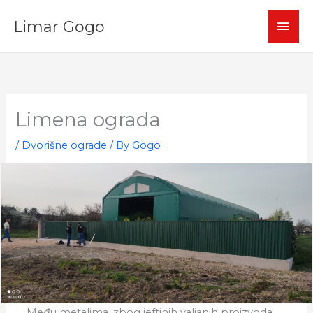
Skip
MAI
Limar Gogo
to
content
MEN
Limena ograda
/
Dvorišne ograde
/ By
Gogo
Među metalima, zbog jeftinih valjanih proizvoda,