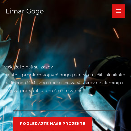
Skip
MAI
Limar Gogo
to
content
MEN
vaše želje naš su izazov
Imate li problem koji već dugo planirate riješiti, ali nikako
da krenete? Mi smo oni koji će za Vas sirovine aluminija i
željeza pretvoriti u ono što ste zamislili.
POGLEDAJTE NAŠE PROJEKTE