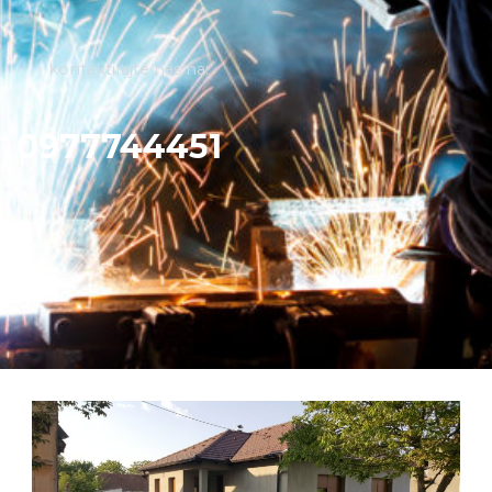
kontaktirajte nas na:
0977744451