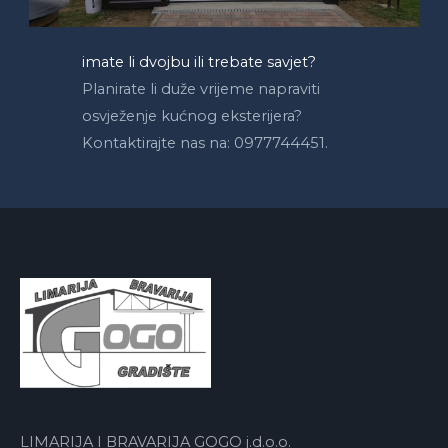
imate li dvojbu ili trebate savjet?
Planirate li duže vrijeme napraviti
osvježenje kućnog eksterijera?
Kontaktirajte nas na: 0977744451.
LIMARIJA I BRAVARIJA GOGO j.d.o.o.