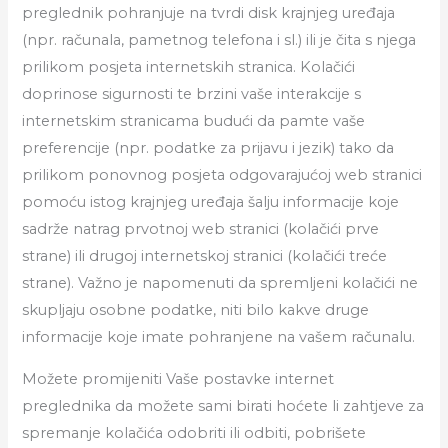
preglednik pohranjuje na tvrdi disk krajnjeg uređaja
(npr. računala, pametnog telefona i sl.) ili je čita s njega
prilikom posjeta internetskih stranica. Kolačići
doprinose sigurnosti te brzini vaše interakcije s
internetskim stranicama budući da pamte vaše
preferencije (npr. podatke za prijavu i jezik) tako da
prilikom ponovnog posjeta odgovarajućoj web stranici
pomoću istog krajnjeg uređaja šalju informacije koje
sadrže natrag prvotnoj web stranici (kolačići prve
strane) ili drugoj internetskoj stranici (kolačići treće
strane). Važno je napomenuti da spremljeni kolačići ne
skupljaju osobne podatke, niti bilo kakve druge
informacije koje imate pohranjene na vašem računalu.
Možete promijeniti Vaše postavke internet
preglednika da možete sami birati hoćete li zahtjeve za
spremanje kolačića odobriti ili odbiti, pobrišete