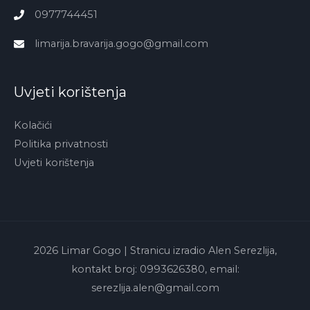
0977744451
limarija.bravarija.gogo@gmail.com
Uvjeti korištenja
Kolačići
Politika privatnosti
Uvjeti korištenja
2026
Limar Gogo
| Stranicu izradio Alen Serezlija,
kontakt broj: 0993626380, email:
serezlija.alen@gmail.com