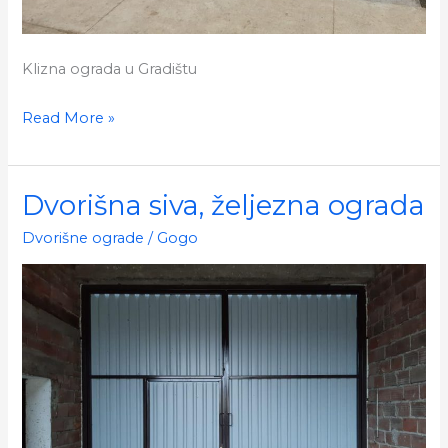
Klizna ograda u Gradištu
Klizna
Read More »
ograda
Dvorišna siva, željezna ograda
Dvorišne ograde
/
Gogo