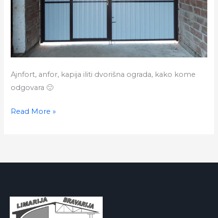
Ajnfort, anfor, kapija iliti dvorišna ograda, kako kome
odgovara 🙂
Dvorišna
Read More »
siva,
željezna
ograda