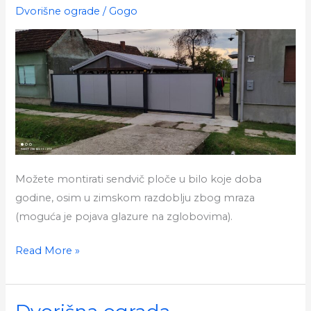
Dvorišne ograde
/
Gogo
Možete montirati sendvič ploče u bilo koje doba
godine, osim u zimskom razdoblju zbog mraza
(moguća je pojava glazure na zglobovima).
Panel
Read More »
dvorišna
ograda