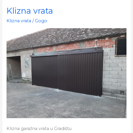
Klizna vrata
Klizna vrata
/
Gogo
Klizna garažna vrata u Gradištu