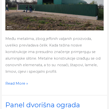
Među metalima, zbog jeftinih valjanih proizvoda,
uveliko prevladava čelik. Kada težina nosive
konstrukcije ima presudno značenje primjenjuju se
aluminijske slitine. Metalne konstrukcije izrađuju se od
osnovnih elemenata, a to su: nosači, štapovi, lamele,
limovi, cijevi i specijalni profili.
Limena
Read More »
ograda
Panel dvorišna ograda