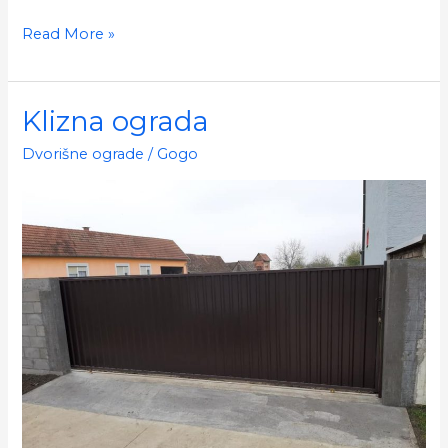
Klizna
Read More »
vrata
Klizna ograda
Dvorišne ograde
/
Gogo