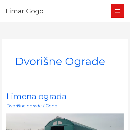
Skip
MAI
Limar Gogo
to
content
MEN
Dvorišne Ograde
Limena ograda
Dvorišne ograde
/
Gogo