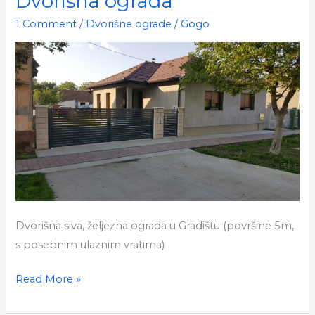
Dvorišna ograda
1 Comment
/
Dvorišne ograde
/
Gogo
Dvorišna siva, željezna ograda u Gradištu (površine 5m,
s posebnim ulaznim vratima)
Dvorišna
Read More »
ograda