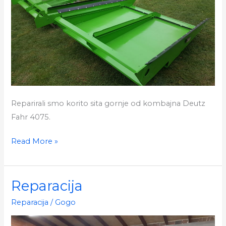
Reparirali smo korito sita gornje od kombajna Deutz
Fahr 4075.
Reparacija
Read More »
dijelova
kombajna
Reparacija
Reparacija
/
Gogo