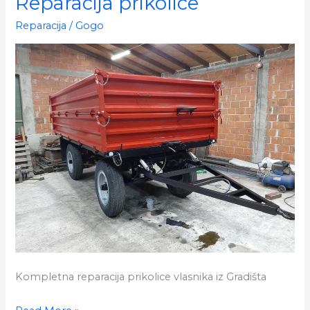
Reparacija prikolice
Reparacija
/
Gogo
Kompletna reparacija prikolice vlasnika iz Gradišta
Reparacija