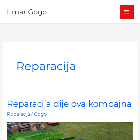
Skip
MAI
Limar Gogo
to
content
MEN
Reparacija
Reparacija dijelova kombajna
Reparacija
/
Gogo