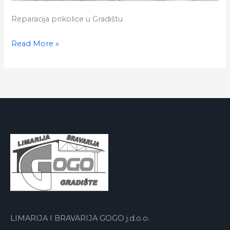
Reparacija prikolice u Gradištu
Reparacija
Read More »
prikolice
LIMARIJA I BRAVARIJA GOGO j.d.o.o.