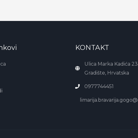
inkovi
KONTAKT
ica
Ulica Marka Kadića 23
Gradište, Hrvatska
0977744451
i
limarija.bravarija.gogo