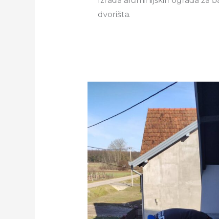
Izrada aluminijskih ograda za ba
dvorišta.