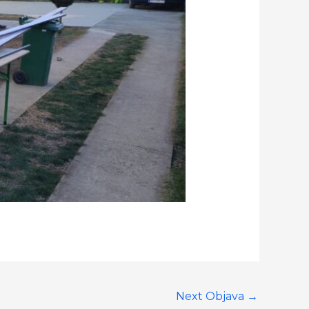
Next Objava
→