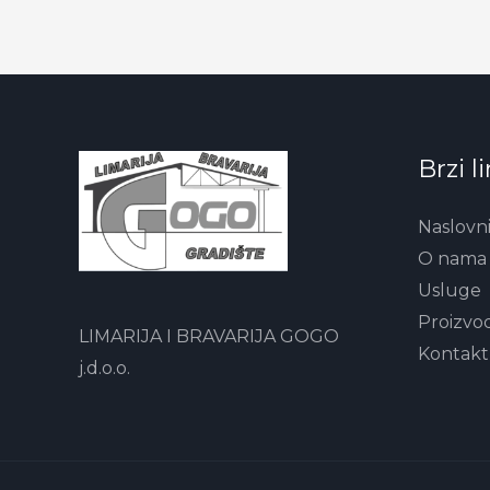
Brzi l
Naslovn
O nama
Usluge
Proizvod
LIMARIJA I BRAVARIJA GOGO
Kontakt
j.d.o.o.