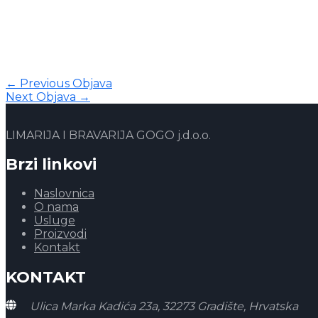
←
Previous Objava
Next Objava
→
LIMARIJA I BRAVARIJA GOGO j.d.o.o.
Brzi linkovi
Naslovnica
O nama
Usluge
Proizvodi
Kontakt
KONTAKT
Ulica Marka Kadića 23a, 32273 Gradište, Hrvatska