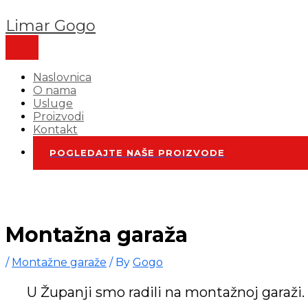
Skip
Limar Gogo
to
content
MAIN
MENU
Naslovnica
O nama
Usluge
Proizvodi
Kontakt
POGLEDAJTE NAŠE PROIZVODE
Montažna garaža
/
Montažne garaže
/ By
Gogo
U Županji smo radili na montažnoj garaži.